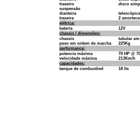
traseiro
disco simp
suspensão
dianteira
telescópic
traseira
2 amortece
elétrica:
bateria
12V
chassis / dimensões:
chassis
tubular em
peso em ordem de marcha
225Kg
performance:
potencia máxima
70 HP @ 7
velocidade máxima
213Km/h
capacidades:
tanque de combustível
18 lts