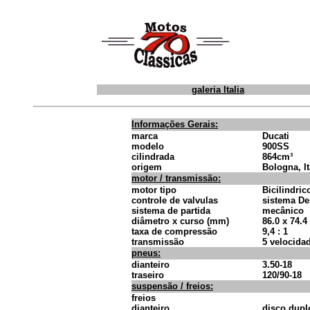
galeria Italia
Informações Gerais:
marca
Ducati
modelo
900SS
cilindrada
864cm³
origem
Bologna, It
motor / transmissão:
motor tipo
Bicilindric
controle de valvulas
sistema D
sistema de partida
mecânico
diâmetro x curso (mm)
86.0 x 74.4
taxa de compressão
9,4 : 1
transmissão
5 velocida
pneus:
dianteiro
3.50-18
traseiro
120/90-18
suspensão / freios:
freios
dianteiro
disco dupl