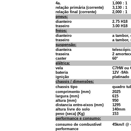
4a.
1,000 : 1
relação primária (corrente)
3,130 : 1
relação final (corrente)
2,000 : 1
pneus:
dianteiro
2.75 H18
traseiro
3.00 H18
freios:
dianteiro
a tambor,
traseiro
a tambor,
suspensão:
dianteira
telescópi
traseira
2 amortec
caster
60°
elétrica:
vela
C7HW ou 
bateria
12V -9Ah
ignição
platinado
chassis / dimensões:
chassis tipo
quadro tu
comprimento (mm)
2025
largura (mm)
615
altura (mm)
950
distancia entre-eixos (mm)
1295
altura livre do solo
140mm
peso (seca) (Kg)
153
performance e consumo:
consumo de combustível
45km/l @
performance