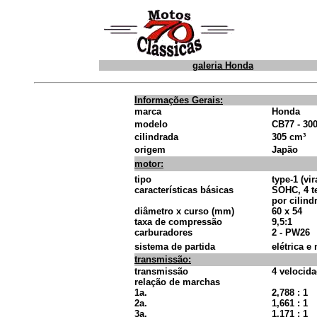
galeria Honda
Informações Gerais:
marca
Honda
modelo
CB77 - 30
cilindrada
305 cm³
origem
Japão
motor:
tipo
type-1 (vi
características básicas
SOHC, 4 te
por cilind
diâmetro x curso (mm)
60 x 54
taxa de compressão
9,5:1
carburadores
2 - PW26
sistema de partida
elétrica e
transmissão:
transmissão
4 velocid
relação de marchas
1a.
2,788 : 1
2a.
1,661 : 1
3a.
1,171 : 1