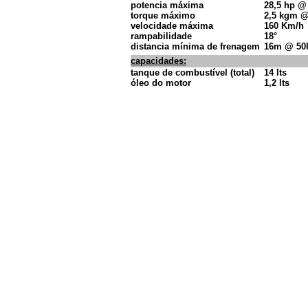
potencia máxima
28,5 hp 
torque máximo
2,5 kgm 
velocidade máxima
160 Km/h
rampabilidade
18°
distancia mínima de frenagem
16m @ 50
capacidades:
tanque de combustível (total)
14 lts
óleo do motor
1,2 lts