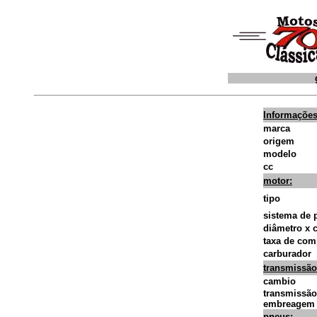
Informações
marca
origem
modelo
cc
motor:
tipo
sistema de p
diâmetro x 
taxa de com
carburador
transmissão
cambio
transmissão 
embreagem
pneus: