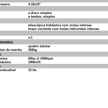
traseiro
4.10x19"
a disco simples
a tambor, simplex
telescópica hidráulica com molas internas
braço oscilante com molas helicoidais internas
n.f.
imensões:
quadro tubular
dem de marcha
202kg
:
áxima
60hp @ 6500rpm
 máxima
190km/h
:
ombustível
15 lts.