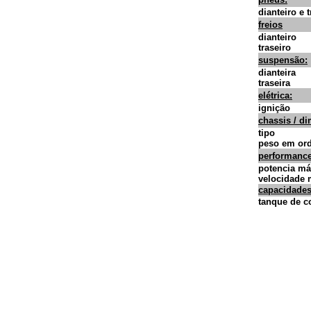
dianteiro e 
freios
dianteiro
traseiro
suspensão:
dianteira
traseira
elétrica:
ignição
chassis / d
tipo
peso em or
performance
potencia m
velocidade
capacidades
tanque de c