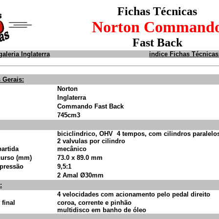
Fichas Técnicas
Norton Command
Fast Back
galeria Inglaterra
indice Fichas Técnicas
 Gerais:
Norton
Inglaterra
Commando Fast Back
745cm3
biciclindrico,
OHV
4 tempos, com cilindros paralel
2 valvulas por cilindro
artida
mecânico
curso (mm)
73.0 x 89.0 mm
pressão
9,5:1
2 Amal Ø30mm
:
4 velocidades com acionamento pelo pedal direito
final
coroa, corrente e pinhão
multidisco em banho de óleo