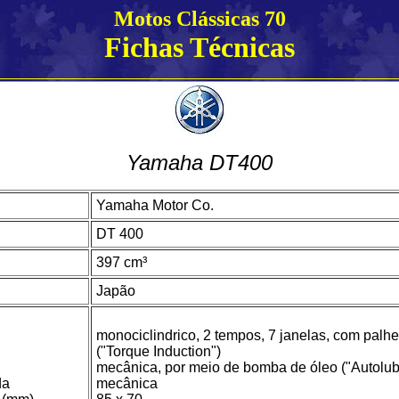
Motos Clássicas 70
Fichas Técnicas
Yamaha DT400
Yamaha Motor Co.
DT 400
397 cm³
Japão
monociclindrico, 2 tempos, 7 janelas, com pal
("Torque Induction")
mecânica, por meio de bomba de óleo ("Autolub
da
mecânica