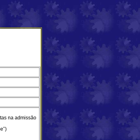
hetas na admissão
e")