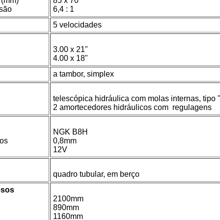
o (mm)
85 x 70
são
6,4 : 1
5 velocidades
3.00 x 21"
4.00 x 18"
a tambor, simplex
telescópica hidráulica com molas internas, tipo 
2 amortecedores hidráulicos com regulagens
NGK B8H
dos
0,8mm
12V
quadro tubular, em berço
esos
2100mm
890mm
1160mm