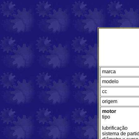
marca
modelo
cc
origem
motor
tipo
lubrificação
sistema de parti