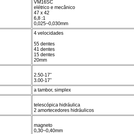
VM16SC
elétrico e mecânico
47 x 42
6,8 :1
0,025~0,030mm
4 velocidades
55 dentes
41 dentes
15 dentes
20mm
2.50-17"
3.00-17"
a tambor, simplex
telescópica hidráulica
2 amortecedores hidráulicos
magneto
0,30~0,40mm