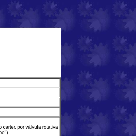
carter, por válvula rotativa
be")