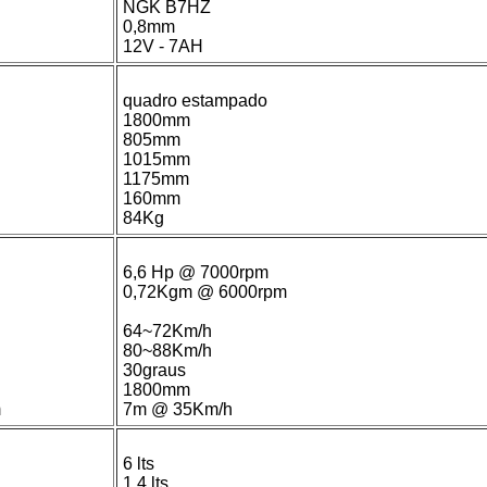
NGK B7HZ
0,8mm
12V - 7AH
quadro estampado
1800mm
805mm
1015mm
1175mm
160mm
84Kg
6,6 Hp @ 7000rpm
0,72Kgm @ 6000rpm
64~72Km/h
80~88Km/h
30graus
1800mm
m
7m @ 35Km/h
6 lts
1,4 lts