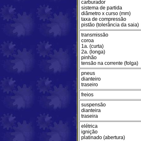
carburador
sistema de partida
diâmetro x curso (mm)
taxa de compressão
pistão (tolerância da saia)
transmissão
coroa
1a. (curta)
2a. (longa)
pinhão
tensão na corrente (folga)
pneus
dianteiro
traseiro
freios
suspensão
dianteira
traseira
elétrica
ignição
platinado (abertura)