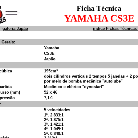
Ficha Técnica
YAMAHA CS3E
galeria Japão
indice Fichas Técnica
 Gerais:
Yamaha
CS3E
Japão
cúbica
195cm³
dois cilindros
verticais 2 tempos 5 janelas + 2 p
por meio de bomba mecânica "autolube"
artida
Mecânico e elétrico "dynostart"
curso (mm)
52 x 46
pressão
7,1:1
:
5 velocidades
1ª. 2,833:1
2ª. 1,875:1
3ª. 1,421:1
4ª. 1,045:1
5ª. 0,840:1