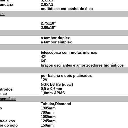
mária
3,313:1
undária
2,857:1
multidisco em banho de óleo
us:
2.75x18”
3.00x18"
a tambor duplex
a tambor simplex
telescópica com molas internas
42º
64º
braços oscilantes e amortecedores hidráulicos
por bateria e dois platinados
12
V
NGK B8 HS (ideal)
0,5 a 0,6mm
etrodos
1,8mm APMS
nico
imensões:
Tubular,Diamond
o
1905mm
780mm
1085mm
tre-eixos
1245mm
vre do solo
150mm