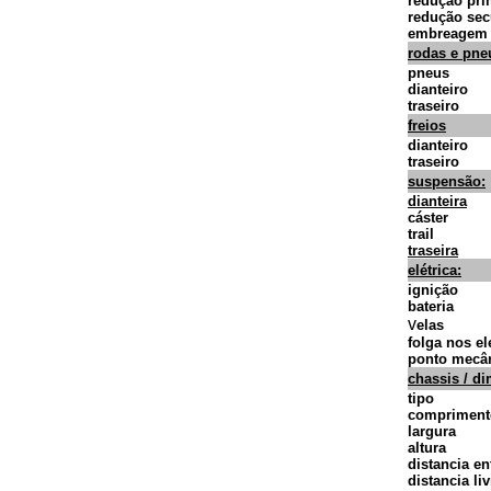
redução pri
redução sec
embreagem
rodas e pne
pneus
dianteiro
traseiro
freios
dianteiro
traseiro
suspensão:
dianteira
cáster
trail
traseira
elétrica:
ignição
bateria
v
elas
folga nos el
ponto mecâ
chassis / d
tipo
compriment
largura
altura
distancia en
distancia li