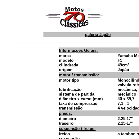
galeria Japão
Informações Gerais:
marca
Yamaha Mo
modelo
F5
cilindrada
49cm³
origem
Japão
motor / transmissão:
motor tipo
Monocilind
valvula rot
lubrificação
mecânica, 
sistema de partida
mecânico
diâmetro x curso (mm)
40 x 39,7
taxa de compressão
7,1 : 1
transmissão
4 velocida
pneus:
dianteiro
2.25-17"
traseiro
2.25-17"
suspensão / freios:
freios
a tambor, 
suspensão