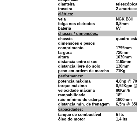
dianteira
telescópic
traseira
2 amortece
elétrica:
vela
NGK B8H
folga nos eletrodos
0,8mm
bateria
6V
chassis / dimensões:
chassis
quadro es
dimensões e pesos
comprimento
1795mm
largura
720mm
altura
1030mm
distancia entre-eixos
1165mm
distancia livre do solo
130mm
peso em ordem de marcha
71Kg
performance:
potencia máxima
4,8hp @ 7
torque máximo
0,52Kgm @
velocidade máxima
80Km/h
rampabilidade
18°
raio mínimo de esterço
1800mm
distancia mín. de frenagem
6,5m @ 35
capacidades:
tanque de combustível
6 lts
óleo do motor
1,4 lts