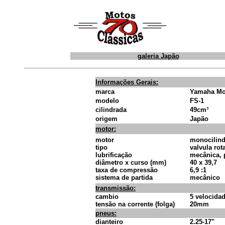
galeria Japão
Informações Gerais:
marca
Yamaha Mo
modelo
FS-1
cilindrada
49cm³
origem
Japão
motor:
motor
monocilind
tipo
valvula rot
lubrificação
mecânica, 
diâmetro x curso (mm)
40 x 39,7
taxa de compressão
6,9 :1
sistema de partida
mecânico
transmissão:
cambio
5 velocida
tensão na corrente (folga)
20mm
pneus:
dianteiro
2.25-17"