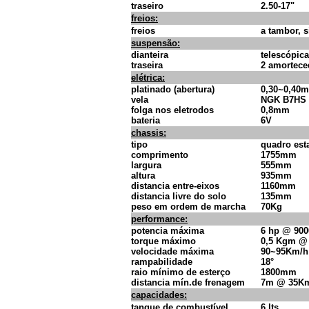
traseiro
2.50-17"
freios:
freios
a tambor, 
suspensão:
dianteira
telescópica
traseira
2 amortece
elétrica:
platinado (abertura)
0,30~0,40
vela
NGK B7HS
folga nos eletrodos
0,8mm
bateria
6V
chassis:
tipo
quadro es
comprimento
1755mm
largura
555mm
altura
935mm
distancia entre-eixos
1160mm
distancia livre do solo
135mm
peso em ordem de marcha
70Kg
performance:
potencia máxima
6 hp @ 90
torque máximo
0,5 Kgm @
velocidade máxima
90~95Km/h
rampabilidade
18°
raio mínimo de esterço
1800mm
distancia mín.de frenagem
7m @ 35K
capacidades:
tanque de combustível
6 lts