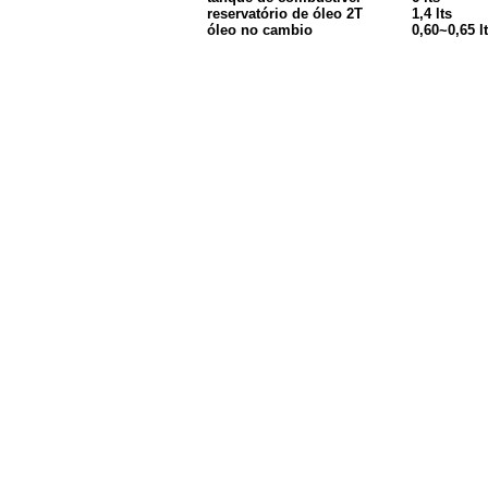
reservatório de óleo 2T
1,4 lts
óleo no cambio
0,60~0,65 l