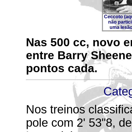
Ceccoto (aq
não partic
uma lesão
Nas 500 cc, novo e
entre Barry Sheene
pontos cada.
Categ
Nos treinos classific
pole com 2' 53"8, d