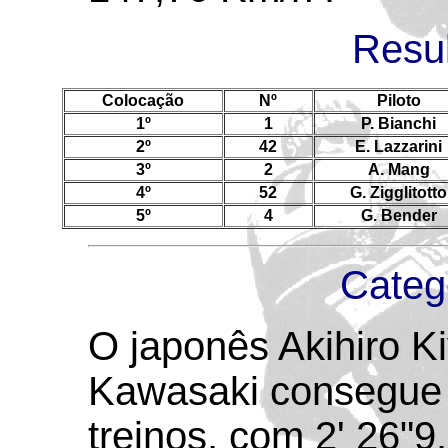
Resul
Colocação
Nº
Piloto
1º
1
P. Bianchi
2º
42
E. Lazzarini
3º
2
A. Mang
4º
52
G. Zigglitotto
5º
4
G. Bender
Categ
O japonês Akihiro K
Kawasaki consegue 
treinos, com 2' 26"9.