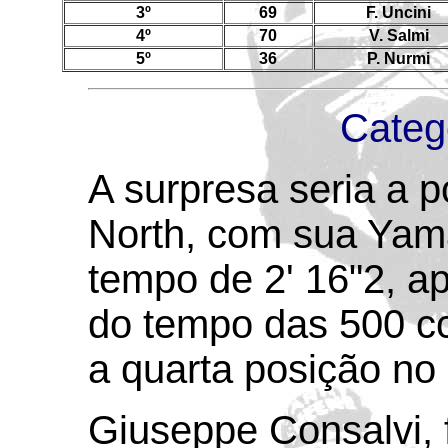
3º
69
F. Uncini
4º
70
V. Salmi
5º
36
P. Nurmi
Categ
A surpresa seria a p
North, com sua Yam
tempo de 2' 16"2, 
do tempo das 500 cc
a quarta posição no 
Giuseppe Consalvi, 