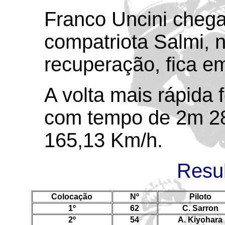
Franco Uncini chega
compatriota Salmi, 
recuperação, fica em
A volta mais rápida 
com tempo de 2m 28
165,13 Km/h.
Resul
Colocação
Nº
Piloto
1º
62
C. Sarron
2º
54
A. Kiyohara