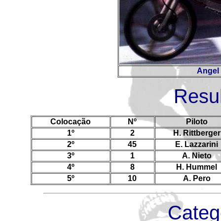
Angel 
Resul
Colocação
Nº
Piloto
1º
2
H. Rittberger
2º
45
E. Lazzarini
3º
1
A. Nieto
4º
8
H. Hummel
5º
10
A. Pero
Categ