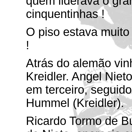
quem liderava o gra
cinquentinhas !
O piso estava muito 
!
Atrás do alemão vin
Kreidler. Angel Niet
em terceiro, seguid
Hummel (Kreidler).
Ricardo Tormo de B