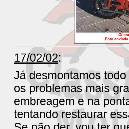
Gilera
Foto enviada
17/02/02
:
Já desmontamos todo 
os problemas mais gr
embreagem e na ponta
tentando restaurar es
Se não der, vou ter qu