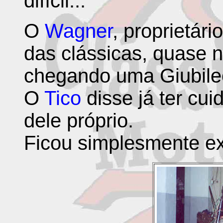
difícil...
O
Wagner
, proprietári
das clássicas, quase 
chegando uma Giubileo
O
Tico
disse já ter cu
dele próprio.
Ficou simplesmente ex