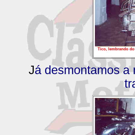
Tico, lembrando d
J
á desmontamos a 
tr