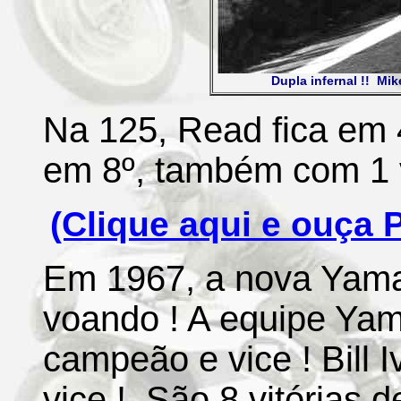
Dupla infernal !! Mik
Na 125, Read fica em 4
em 8º, também com 1 vi
(Clique aqui e ouça 
Em 1967, a nova Yamah
voando ! A equipe Yam
campeão e vice ! Bill 
vice ! São 8 vitórias 