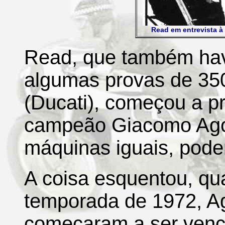
Read em entrevista à 
Read, que também hav
algumas provas de 35
(Ducati), começou a p
campeão Giacomo Agos
máquinas iguais, poder
A coisa esquentou, qu
temporada de 1972, A
começaram a ser venc