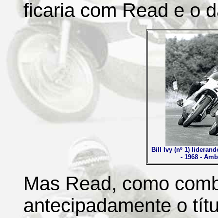
ficaria com Read e o d
Bill Ivy (nº 1) lidera
- 1968 - Am
Mas Read, como comb
antecipadamente o tít