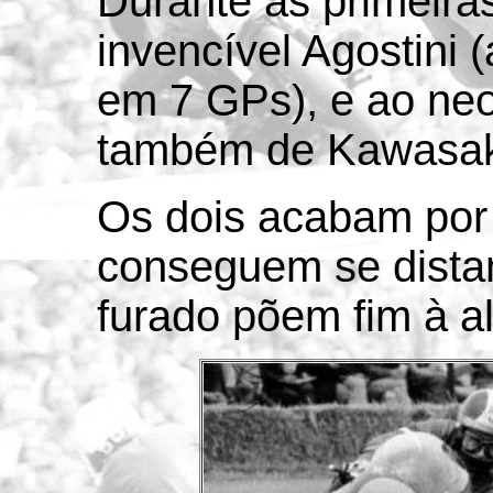
Durante as primeiras
invencível Agostini (
em 7 GPs), e ao neo
também de Kawasaki
Os dois acabam por 
conseguem se distan
furado põem fim à al