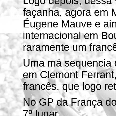
Logo depois, dessa v
façanha, agora em 
Éugene Mauve e ain
internacional em Bo
raramente um francê
Uma má sequencia 
em Clemont Ferrant
francês, que logo ret
No GP da França do 
7º lugar.