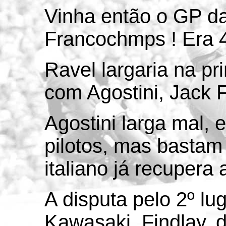
Vinha então o GP d
Francochmps ! Era 4
Ravel largaria na pri
com Agostini, Jack F
Agostini larga mal, e
pilotos, mas bastam 
italiano já recupera a
A disputa pelo 2º lug
Kawasaki, Findlay, d