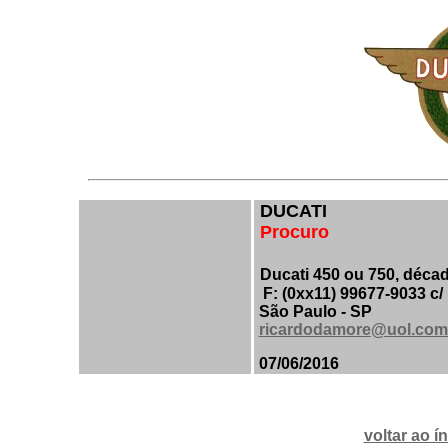
DUCATI
Procuro
Ducati 450 ou 750, déca
F: (0xx11) 99677-9033 c/
São Paulo - SP
ricardodamore@uol.com
07/06/2016
voltar ao í