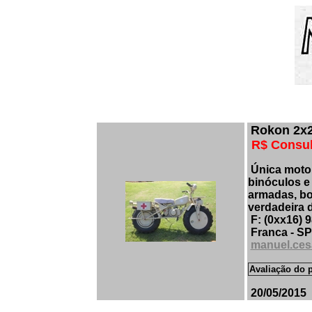
Rokon 2x2
R$ Consul
Única moto 
binóculos e
armadas, bom
verdadeira d
F: (0xx16) 
Franca - SP
manuel.ces
Avaliação do p
20/05/2015