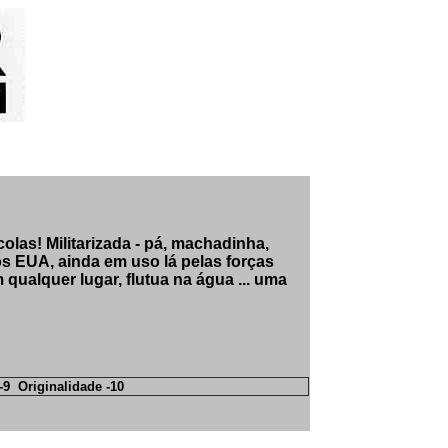
las! Militarizada - pá, machadinha,
s EUA, ainda em uso lá pelas forças
 qualquer lugar, flutua na água ... uma
-9 Originalidade -10