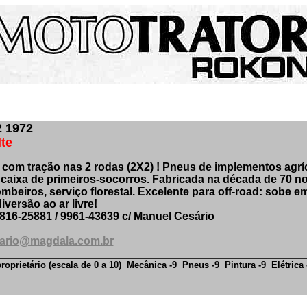
 1972
te
com tração nas 2 rodas (2X2) ! Pneus de implementos agríco
 caixa de primeiros-socorros. Fabricada na década de 70 no
beiros, serviço florestal. Excelente para off-road: sobe em
iversão ao ar livre!
9816-25881 / 9961-43639 c/ Manuel Cesário
ario@magdala.com.br
roprietário (escala de 0 a 10) Mecânica -9 Pneus -9 Pintura -9 Elétrica 