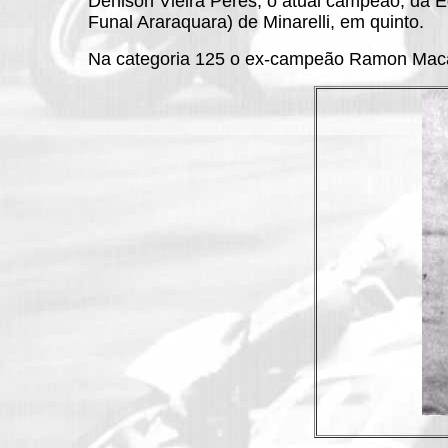
Denison Vieira Peres, o atual campeão, da E
Funal Araraquara) de Minarelli, em quinto.
Na categoria 125 o ex-campeão Ramon Macay