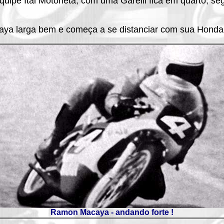
quipe Ital Motoneta, com uma Garelli fica em quarto, s
a larga bem e começa a se distanciar com sua Honda 
Ramon Macaya - andando forte !