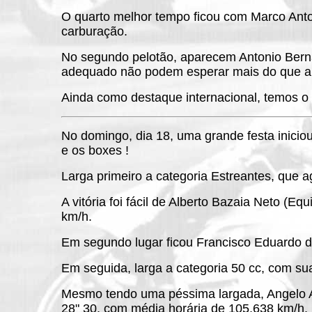
O quarto melhor tempo ficou com Marco Anto
carburação.
No segundo pelotão, aparecem Antonio Bernar
adequado não podem esperar mais do que ape
Ainda como destaque internacional, temos o 
No domingo, dia 18, uma grande festa inicio
e os boxes !
Larga primeiro a categoria Estreantes, que 
A vitória foi fácil de Alberto Bazaia Neto (
km/h.
Em segundo lugar ficou Francisco Eduardo de
Em seguida, larga a categoria 50 cc, com su
Mesmo tendo uma péssima largada, Angelo Am
28" 30, com média horária de 105,638 km/h.