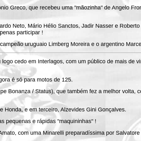
nio Greco, que recebeu uma "mãozinha" de Angelo Fron
do Neto, Mário Hélio Sanctos, Jadir Nasser e Roberto 
nas participar !
campeão uruguaio Limberg Moreira e o argentino Marcel
u logo cedo em Interlagos, com um público de mais de v
agora é só para motos de 125.
Equipe Bonanza / Status), que também fez a melhor volta,
 Honda, e em terceiro, Alzevides Gini Gonçalves.
as pequenas e rápidas "maquininhas" !
ato, com uma Minarelli preparadíssima por Salvatore 