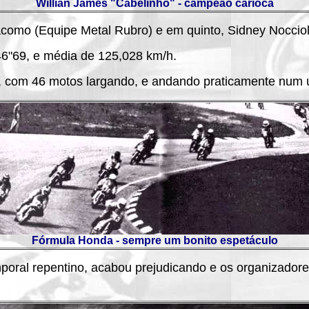
Willian James "Cabelinho" - campeão carioca
omo (Equipe Metal Rubro) e em quinto, Sidney Nocciol
6"69, e média de 125,028 km/h.
 com 46 motos largando, e andando praticamente num ú
Fórmula Honda - sempre um bonito espetáculo
oral repentino, acabou prejudicando e os organizadores