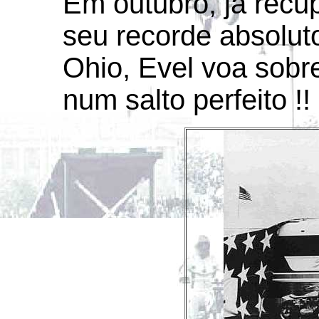
Em outubro, já recu
seu recorde absoluto
Ohio, Evel voa sobr
num salto perfeito !!