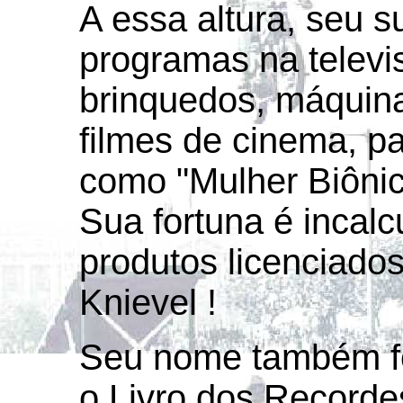
A essa altura, seu s
programas na televi
brinquedos, máquina
filmes de cinema, pa
como "Mulher Biônica"
Sua fortuna é incalc
produtos licenciado
Knievel !
Seu nome também fo
o Livro dos Recordes