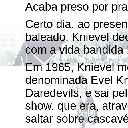
Acaba preso por prat
Certo dia, ao presen
baleado, Knievel de
com a vida bandida !
Em 1965, Knievel m
denominada Evel Kn
Daredevils, e sai p
show, que era, atra
saltar sobre cascavé