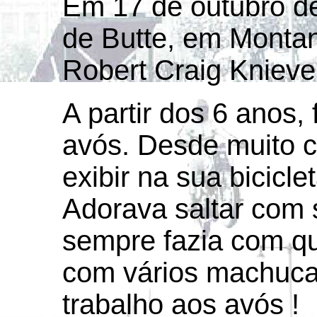
Em 17 de outubro de
de Butte, em Monta
Robert Craig Knievel
A partir dos 6 anos, 
avós. Desde muito c
exibir na sua bicicle
Adorava saltar com s
sempre fazia com qu
com vários machuca
trabalho aos avós !