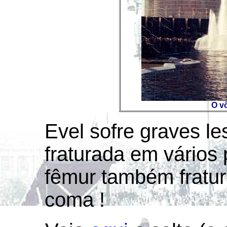
O vô
Evel sofre graves l
fraturada em vários
fêmur também fratur
coma !