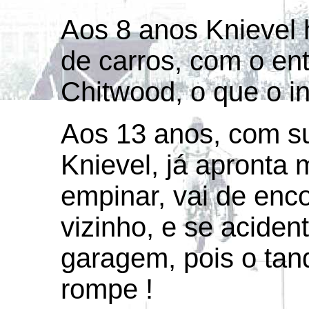
Aos 8 anos Knievel 
de carros, com o en
Chitwood, o que o in
Aos 13 anos, com su
Knievel, já apronta 
empinar, vai de enc
vizinho, e se aciden
garagem, pois o tan
rompe !