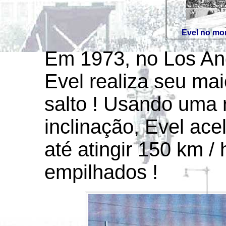
Evel no mo
Em 1973, no Los An
Evel realiza seu ma
salto ! Usando uma 
inclinação, Evel ac
até atingir 150 km / 
empilhados !