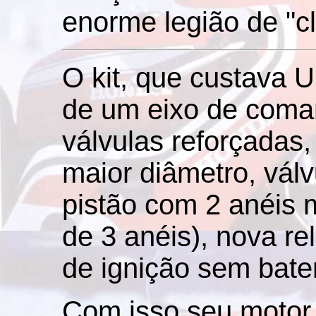
enorme legião de "c
O kit, que custava 
de um eixo de coman
válvulas reforçadas
maior diâmetro, vál
pistão com 2 anéis m
de 3 anéis), nova r
de ignição sem bate
Com isso seu motor