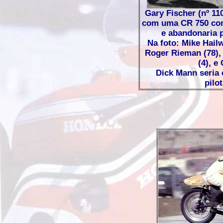
Gary Fischer (nº 110
com uma CR 750 com
e abandonaria 
Na foto: Mike Hailw
Roger Rieman (78),
(4), e
Dick Mann seria
pilo