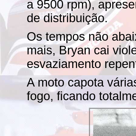
a 9500 rpm), apres
de distribuição.
Os tempos não abaix
mais, Bryan cai vio
esvaziamento repent
A moto capota vária
fogo, ficando totalm