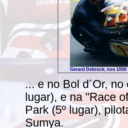
Gerard Debrock, nos 1000 
... e
no Bol d´Or, no 
lugar), e na "Race o
Park (5º lugar), pilo
Sumya.