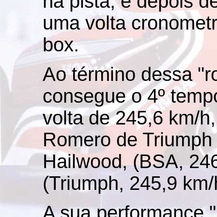
na pista, e depois d
uma volta cronometr
box.
Ao término dessa "r
consegue o 4º temp
volta de 245,6 km/h,
Romero de Triumph 
Hailwood, (BSA, 246
(Triumph, 245,9 km/
A sua performance "l