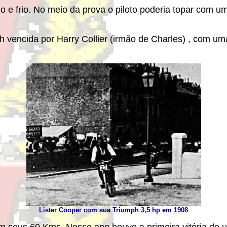
o e frio. No meio da prova o piloto poderia topar com u
 vencida por Harry Collier (irmão de Charles) , com um
Lister Cooper com sua Triumph 3,5 hp em 1908