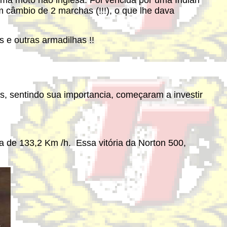
uma moto não inglesa. Foi vencida por uma Indian
 câmbio de 2 marchas (!!!), o que lhe dava
s e outras armadilhas !!
icas, sentindo sua importancia, começaram a investir
 de 133,2 Km /h. Essa vitória da Norton 500,