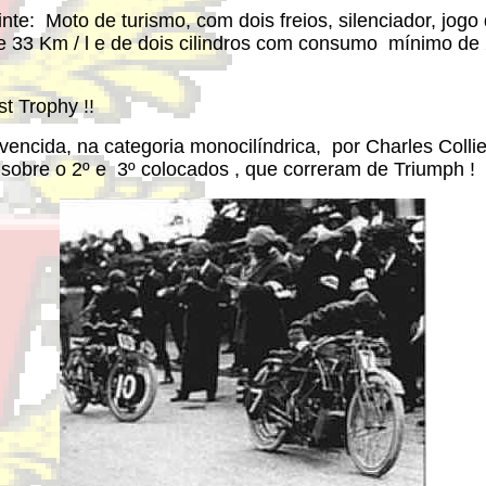
inte: Moto de turismo, com dois freios, silenciador, jo
 33 Km / l e de dois cilindros com consumo mínimo de 2
t Trophy !!
i vencida, na categoria monocilíndrica, por Charles Coll
obre o 2º e 3º colocados , que correram de Triumph !