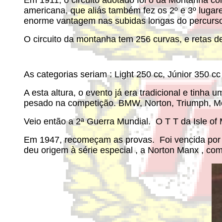
Em 1911, o circuito adotado foi o da Montanha c
americana, que aliás também fez os 2º e 3º lugar
enorme vantagem nas subidas longas do percurs
O circuito da montanha tem 256 curvas, e retas d
As categorias seriam : Light 250 cc, Júnior 350 cc
A esta altura, o evento já era tradicional e tinha 
pesado na competição. BMW, Norton, Triumph, Moto
Veio então a 2ª Guerra Mundial. O T T da Isle of
Em 1947, recomeçam as provas. Foi vencida por u
deu origem à série especial , a Norton Manx , c