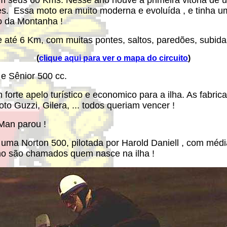
om seus 60 Kms. Nesse ano houve a primeira vitória de 
es. Essa moto era muito moderna e evoluída , e tinha um
o da Montanha !
e até 6 Km, com muitas pontes, saltos, paredões, subida
(
clique aqui para ver o mapa do circuito
)
 e Sênior 500 cc.
um forte apelo turístico e economico para a ilha. As fabr
 Guzzi, Gilera, ... todos queriam vencer !
 Man parou !
ma Norton 500, pilotada por Harold Daniell , com média
omo são chamados quem nasce na ilha !