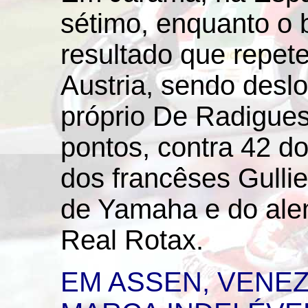
sétimo, enquanto o 
resultado que repet
Austria, sendo desl
próprio De Radigue
pontos, contra 42 d
dos francêses Gulli
de Yamaha e do al
Real Rotax.
EM ASSEN, VENEZ