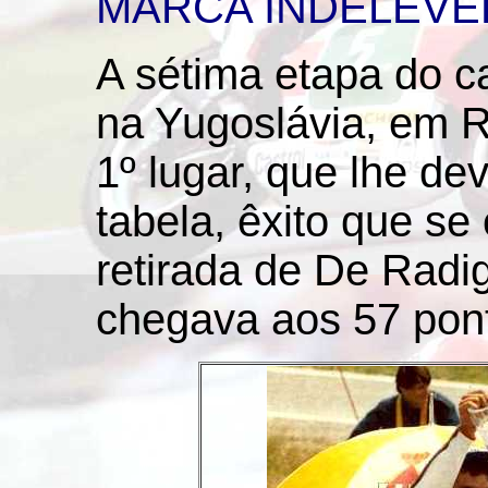
MARCA INDELÉVE
A sétima etapa do c
na Yugoslávia, em Ri
1º lugar, que lhe de
tabela, êxito que s
retirada de De Radi
chegava aos 57 pon