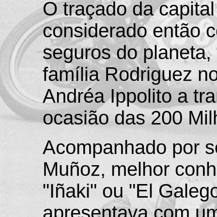
O traçado da capita
considerado então 
seguros do planeta, 
família Rodriguez n
Andréa Ippolito a t
ocasião das 200 Mil
Acompanhado por se
Muñoz, melhor conh
"Iñaki" ou "El Galeg
apresentava com u