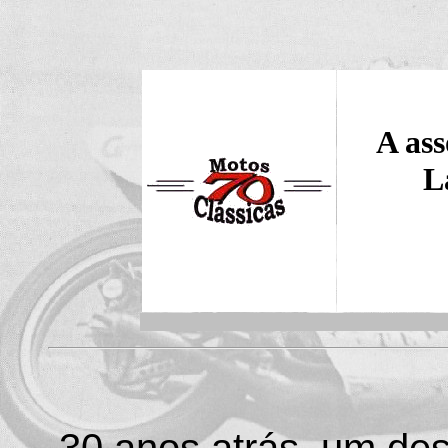
A ass
L