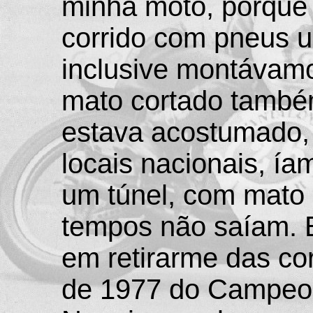
minha moto, porque 
corrido com pneus 
inclusive montávamo
mato cortado també
estava acostumado,
locais nacionais, í
um túnel, com mato 
tempos não saíam. E
em retirarme das cor
de 1977 do Campeon