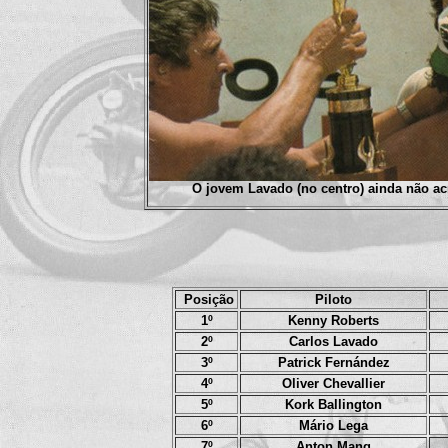
O jovem Lavado (no centro) ainda não ac
Posição
Piloto
1º
Kenny Roberts
2º
Carlos Lavado
3º
Patrick Fernández
4º
Oliver Chevallier
5º
Kork Ballington
6º
Mário Lega
7º
Anton Mang