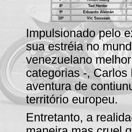
8º
Ted Henter
9º
Eduardo Alemán
10º
Vic Soussan
Impulsionado pelo e
sua estréia no mundia
venezuelano melhor 
categorias -, Carlo
aventura de contiu
território europeu.
Entretanto, a realid
maneira mas cruel q