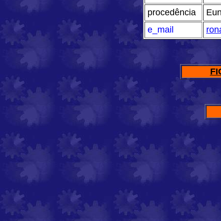
procedência
Eun
e_mail
ron
FI