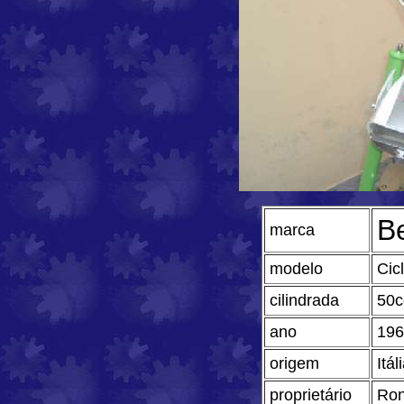
Be
marca
modelo
Cic
cilindrada
50c
ano
196
origem
Itál
proprietário
Ron