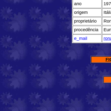
ano
197
origem
Itál
proprietário
Ron
procedência
Eun
e_mail
ron
FI