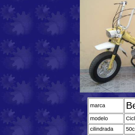
Be
marca
modelo
Cic
cilindrada
50c