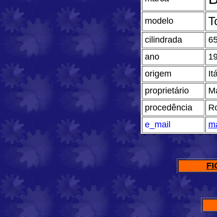
T
modelo
cilindrada
6
ano
1
origem
It
proprietário
M
procedência
Ro
e_mail
m
FI