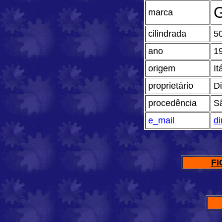
G
marca
cilindrada
5
ano
1
origem
It
proprietário
D
procedência
S
e_mail
d
FI