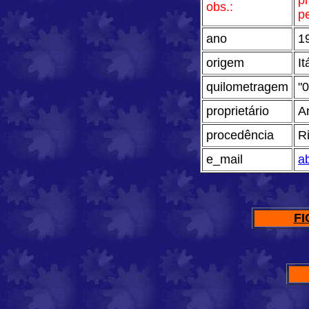
p
obs.:
pe
ano
1
origem
It
quilometragem
"
proprietário
A
procedência
R
e_mail
a
FI