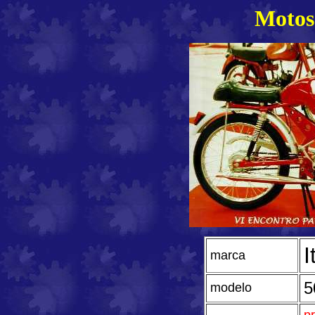
Motos 
I
marca
5
modelo