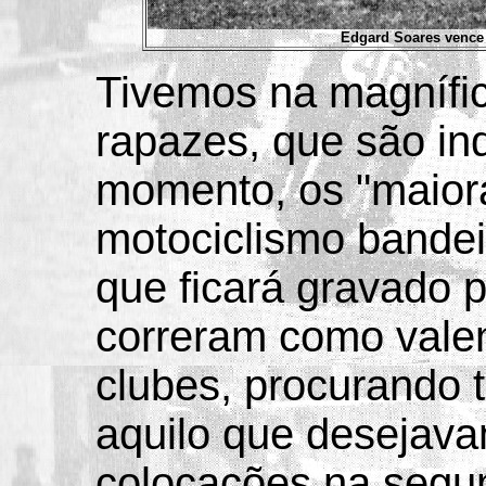
Edgard Soares vence 
Tivemos na magnífic
rapazes, que são in
momento, os "maior
motociclismo bandei
que ficará gravado 
correram como vale
clubes, procurando 
aquilo que desejava
colocações na segu