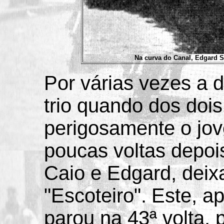
Na curva do Canal, Edgard S
Por várias vezes a 
trio quando dos doi
perigosamente o jo
poucas voltas depo
Caio e Edgard, deix
"Escoteiro".
Este, a
parou na 43ª volta,