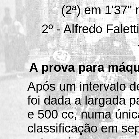
(2ª) em 1'37"
2º - Alfredo Falet
A prova para máqu
Após um intervalo d
foi dada a largada p
e 500 cc, numa únic
classificação em se