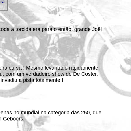
ira
oda a torcida era para o então, grande Joël
eira curva ! Mesmo levantado rapidamente,
eçou, com um verdadeiro show de De Coster,
nvadiu a pista totalmente !
penas no mundial na categoria das 250, que
in Geboers.