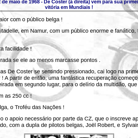
 de maio de 1968 - De Coster (à direita) vem para sua prime
vitória em Mundiais !
ior com o público belga !
itadelle, em Namur, com um público enorme e fanático, t
a facilidade !
gurada se ele ao menos marcasse pontos .
as De Coster se sentindo pressionado, cai logo na prim
ar ! A partir de então, uma fantástica recuperação com
rada em segundo lugar, para o delírio da multidão, que i
 as 250 cc !
ga, o Troféu das Nações !
 o apoio necessário por parte da CZ, que o inscreve a
do, com a dupla de pilotos belgas, Joël Robert, e Sylva