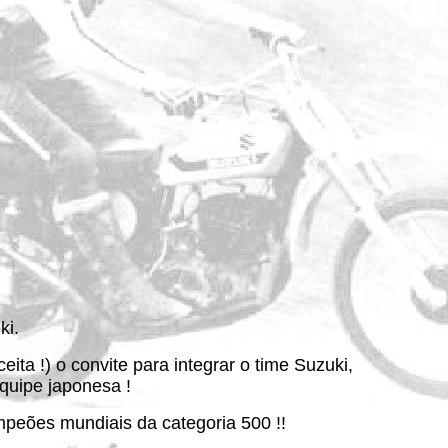
ki.
ta !) o convite para integrar o time Suzuki,
quipe japonesa !
peões mundiais da categoria 500 !!