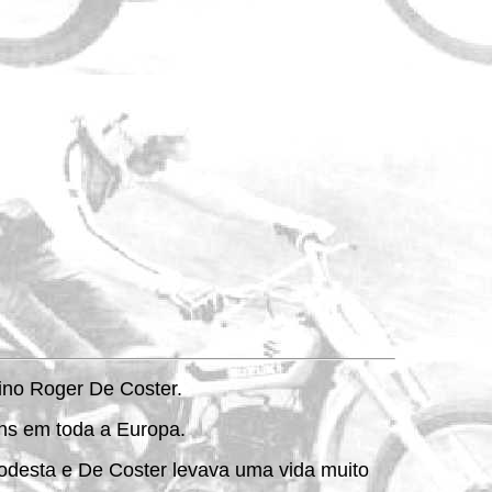
ino Roger De Coster.
uns em toda a Europa.
modesta e De Coster levava uma vida muito