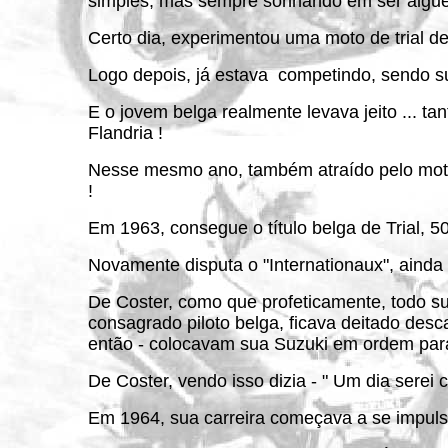
simples, mas sempre sonhando em ser algu
Certo dia, experimentou uma moto de trial de
Logo depois, já estava competindo, sendo 
E o jovem belga realmente levava jeito ... ta
Flandria !
Nesse mesmo ano, também atraído pelo motoc
!
Em 1963, consegue o título belga de Trial, 
Novamente disputa o "Internationaux", ainda
De Coster, como que profeticamente, todo suj
consagrado piloto belga, ficava deitado des
então - colocavam sua Suzuki em ordem para
De Coster, vendo isso dizia - " Um dia serei 
Em 1964, sua carreira começava a se impuls