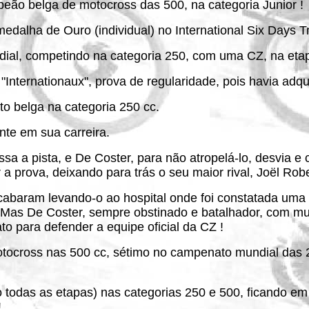
ão belga de motocross das 500, na categoria Junior !
alha de Ouro (individual) no International Six Days Tri
ial, competindo na categoria 250, com uma CZ, na etap
"Internationaux", prova de regularidade, pois havia adqu
o belga na categoria 250 cc.
te em sua carreira.
 a pista, e De Coster, para não atropelá-lo, desvia e c
 a prova, deixando para trás o seu maior rival, Joël Robe
abaram levando-o ao hospital onde foi constatada uma g
 ! Mas De Coster, sempre obstinado e batalhador, com m
ato para defender a equipe oficial da CZ !
ocross nas 500 cc, sétimo no campenato mundial das 2
todas as etapas) nas categorias 250 e 500, ficando em 
!