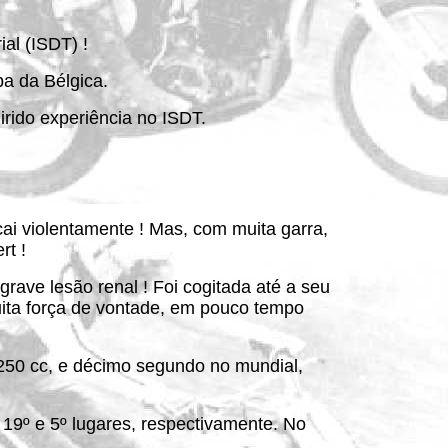
al (ISDT) !
a da Bélgica.
irido experiência no ISDT.
ai violentamente ! Mas, com muita garra,
rt !
rave lesão renal ! Foi cogitada até a seu
uita força de vontade, em pouco tempo
50 cc, e décimo segundo no mundial,
19º e 5º lugares, respectivamente. No