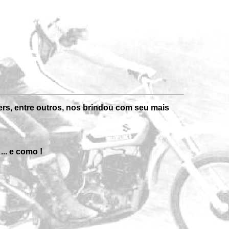
rs, entre outros, nos brindou com seu mais
.. e como !