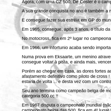
Agora, com uma CZ 500, De Coster é o campe
A sua grande conquista no ano é também a med
E consegue fazer sua estréia em GP do mund
Em 1965, consegue, após 3 anos, o título da 
No motocross, fica em 2º lugar no campeonat
Em 1966, um infortunio acaba sendo importan
Numa prova em Eksaarte, um menino atravessa
consegue voltar à pista, e ainda mais, vencer
Porém ao chegar em casa, as dores fortes ac
afastamento definitivo como piloto de cross
estaria de volta ... e desta vez com um contr
Seu ano termina como campeão belga de mot
categoria 500 cc !!
Em 1967 disputa o campeonato mundial (não 
campeonato belga das 500, fica em 4º lugar 