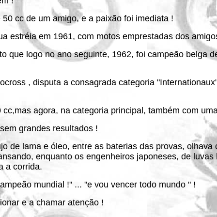
ém !
 50 cc de um amigo, e a paixão foi imediata !
sua estréia em 1961, com motos emprestadas dos amigo
nto que logo no ano seguinte, 1962, foi campeão belga de
ross , disputa a consagrada categoria "Internationaux"
50 cc,mas agora, na categoria principal, também com uma
 sem grandes resultados !
o de lama e óleo, entre as baterias das provas, olhava 
cansando, enquanto os engenheiros japoneses, de luvas b
 a corrida.
campeão mundial !" ... "e vou vencer todo mundo " !
ionar e a chamar atenção !