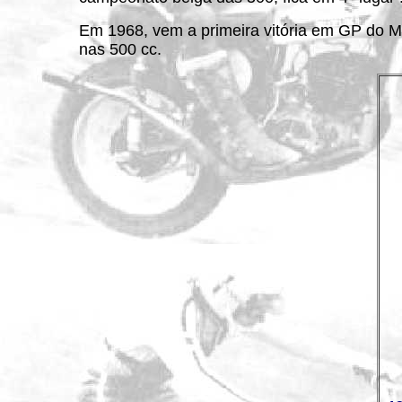
Em 1968, vem a primeira vitória em GP do Mu
nas 500 cc.