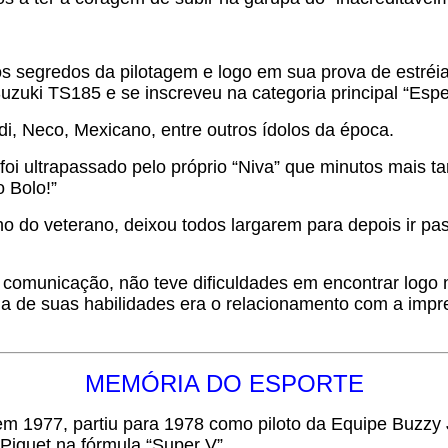
s segredos da pilotagem e logo em sua prova de estréi
uki TS185 e se inscreveu na categoria principal “Espe
di, Neco, Mexicano, entre outros ídolos da época.
oi ultrapassado pelo próprio “Niva” que minutos mais 
 Bolo!”
o do veterano, deixou todos largarem para depois ir pass
a comunicação, não teve dificuldades em encontrar logo
 de suas habilidades era o relacionamento com a imprens
MEMÓRIA DO ESPORTE
” em 1977, partiu para 1978 como piloto da Equipe Buzz
iquet na fórmula “Super V”.