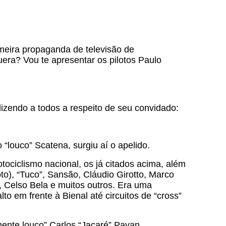
rimeira propaganda de televisão de
era? Vou te apresentar os pilotos Paulo
izendo a todos a respeito de seu convidado:
 “louco” Scatena, surgiu aí o apelido.
ciclismo nacional, os já citados acima, além
o), “Tuco”, Sansão, Cláudio Girotto, Marco
, Celso Bela e muitos outros. Era uma
to em frente à Bienal até circuitos de “cross”
ente louco” Carlos “Jacaré” Pavan.