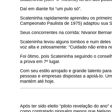
Daí em diante foi “um pulo só”.
Scateninha rapidamente aprendeu os primeiro
Campeonato Paulista de 1975) adaptou sua Suz
Seus concorrentes na corrida: Nivanor Bernar
Scateninha levou alguns tombos e num deles f
voz alta e zelosamente: “Cuidado não entra no
Foi ótimo, pois Scateninha seguindo o conselh
a prova em 7º lugar.
Com seu estilo arrojado e grande talento par
pessoas e empresas dispostas a apoiá-lo. Uma
mantém até hoje.
Após ter sido eleito “piloto revelação do ano
como contratado ninguém menos que Nelson P