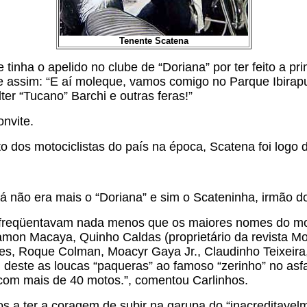
Tenente Scatena
 tinha o apelido no clube de “Doriana” por ter feito a p
 assim: “E aí moleque, vamos comigo no Parque Ibirapu
ter “Tucano” Barchi e outras feras!”
onvite.
 dos motociclistas do país na época, Scatena foi logo d
 já não era mais o “Doriana” e sim o Scateninha, irmão do
freqüentavam nada menos que os maiores nomes do moto
on Macaya, Quinho Caldas (proprietário da revista Mot
res, Roque Colman, Moacyr Gaya Jr., Claudinho Teixeira
 deste as loucas “paqueras” ao famoso “zerinho” no asfal
” com mais de 40 motos.”, comentou Carlinhos.
 a ter a coragem de subir na garupa do “inacreditavelm