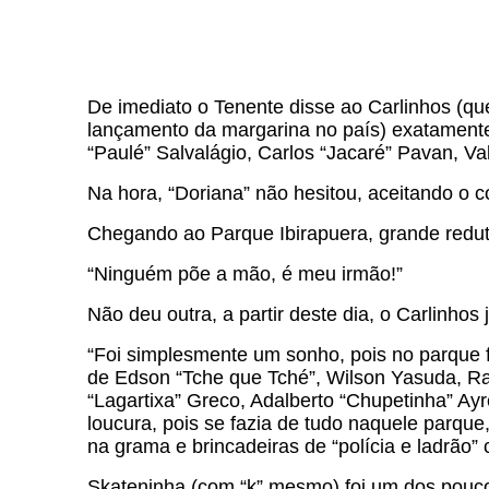
De imediato o Tenente disse ao Carlinhos (que
lançamento da margarina no país) exatamente
“Paulé” Salvalágio, Carlos “Jacaré” Pavan, Val
Na hora, “Doriana” não hesitou, aceitando o c
Chegando ao Parque Ibirapuera, grande reduto
“Ninguém põe a mão, é meu irmão!”
Não deu outra, a partir deste dia, o Carlinhos
“Foi simplesmente um sonho, pois no parque 
de Edson “Tche que Tché”, Wilson Yasuda, Ram
“Lagartixa” Greco, Adalberto “Chupetinha” Ay
loucura, pois se fazia de tudo naquele parque,
na grama e brincadeiras de “polícia e ladrão
Skateninha (com “k” mesmo) foi um dos poucos