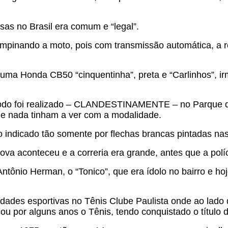
as no Brasil era comum e “legal”.
mpinando a moto, pois com transmissão automática, a r
ma Honda CB50 “cinquentinha”, preta e “Carlinhos”, ir
do foi realizado – CLANDESTINAMENTE – no Parque da 
ue nada tinham a ver com a modalidade.
do indicado tão somente por flechas brancas pintadas nas
va aconteceu e a correria era grande, antes que a polí
nio Herman, o “Tonico”, que era ídolo no bairro e hoje 
vidades esportivas no Tênis Clube Paulista onde ao lad
ou por alguns anos o Tênis, tendo conquistado o título 