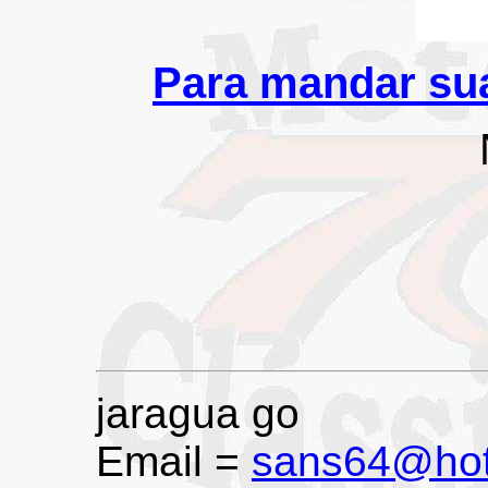
Para mandar sua
jaragua go
Email =
sans64@hot