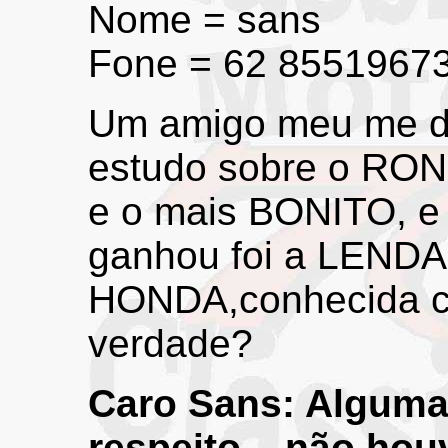
Nome = sans
Fone = 62 8551967
Um amigo meu me dis
estudo sobre o RO
e o mais BONITO, e
ganhou foi a LEND
HONDA,conhecida c
verdade?
Caro Sans: Alguma
respeito... não hou