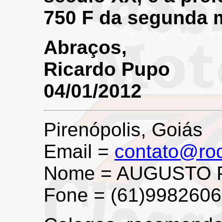
750 F da segunda m
Abraços,
Ricardo Pupo
04/01/2012
Pirenópolis, Goiás
Email =
contato@ro
Nome = AUGUSTO 
Fone = (61)998260