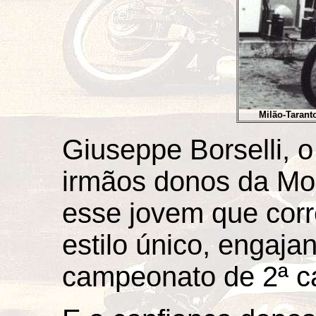
Milão-Tarant
Giuseppe Borselli, o
irmãos donos da Mon
esse jovem que cor
estilo único, engaja
campeonato de 2ª ca