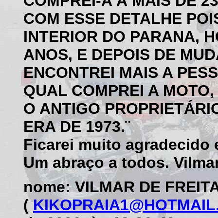
COMPREI-A À MAIS DE 2
COM ESSE DETALHE POIS
INTERIOR DO PARANA, 
ANOS, E DEPOIS DE MUD
ENCONTREI MAIS A PES
QUAL COMPREI A MOTO,
O ANTIGO PROPRIETÁRI
ERA DE 1973.¨
Ficarei muito agradecido 
Um abraço a todos. Vilma
nome: VILMAR DE FREIT
(
KIKOPRAIA1@HOTMAIL