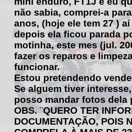
mini enduro, FT1J e eu qu
não sabia, comprei-a para
anos, (hoje ele tem 27 ) a
depois ela ficou parada p
motinha, este mes (jul. 2
fazer os reparos e limpez
funcionar.
Estou pretendendo vende-
Se alguem tiver interesse
posso mandar fotos dela p
OBS. ¨QUERO TER INFO
DOCUMENTAÇÃO, POIS N