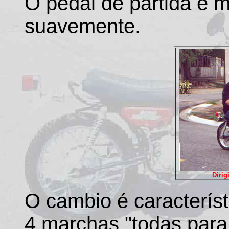
O pedal de partida é 
suavemente.
Dirig
O cambio é característ
4 marchas "todas para 