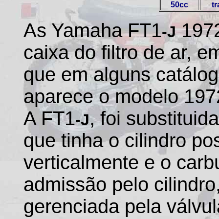
50cc
tr
As Yamaha FT1
1972
-J
caixa do filtro de ar,
que em alguns catálog
aparece o modelo 1972
A FT1
, foi substitui
-J
que tinha o cilindro p
verticalmente e o carb
admissão pelo cilindro
gerenciada pela válvul