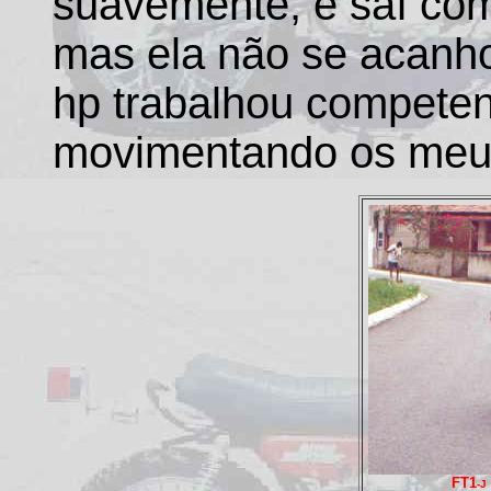
suavemente, e saí com
mas ela não se acanho
hp trabalhou competen
movimentando os meu
FT1
-J