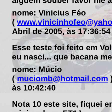
alguem souber favor me a
nome: Vinicius Féo
(
www.vinicinhofeo@yaho
Abril de 2005, às 17:36:54
Esse teste foi feito em Vo
eu nasci... que bacana me
nome: Múcio
(
muciomb@hotmail.com
)
às 10:42:40
Nota 10 este site, fiquei 