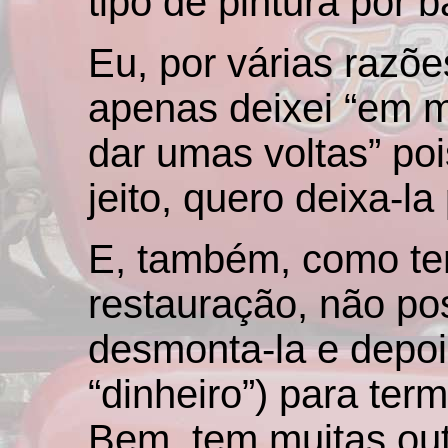
tipo de pintura por b
Eu, por várias razõe
apenas deixei “em 
dar umas voltas” po
jeito, quero deixa-la
E, também, como te
restauração, não po
desmonta-la e depois
“dinheiro”) para term
Bem, tem muitas out