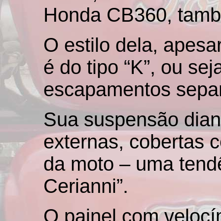
Honda CB360, tam
O estilo dela, apesa
é do tipo “K”, ou se
escapamentos separ
Sua suspensão dian
externas, cobertas 
da moto – uma tendên
Cerianni”.
O painel com velocí