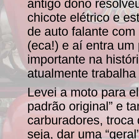
antigo dono resolve
chicote elétrico e e
de auto falante com “
(eca!) e aí entra u
importante na histó
atualmente trabalha 
Levei a moto para el
padrão original” e 
carburadores, troca d
seja, dar uma “geral