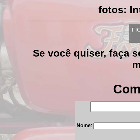
fotos: I
FI
Se você quiser, faça 
m
Come
Nome: