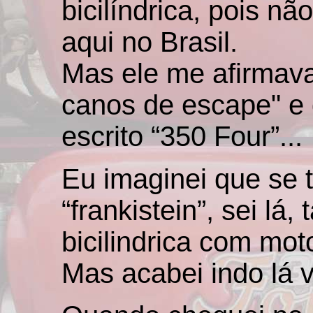
bicilíndrica, pois 
aqui no Brasil.
Mas ele me afirmava
canos de escape" e 
escrito “350 Four”...
Eu imaginei que se 
“frankistein”, sei l
bicilindrica com mot
Mas acabei indo lá ve