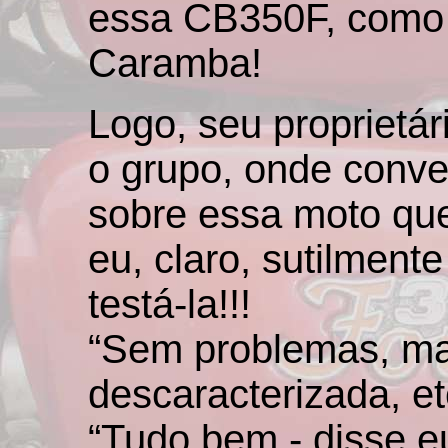
essa CB350F, como 
Caramba!
Logo, seu proprietári
o grupo, onde conv
sobre essa moto que
eu, claro, sutilment
testá-la!!!
“Sem problemas, ma
descaracterizada, etc
“Tudo bem - disse eu