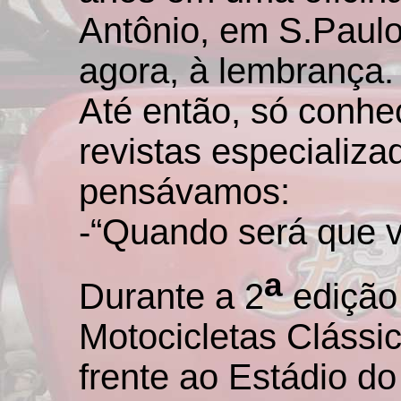
Antônio, em S.Paulo
agora, à lembrança.
Até então, só conhe
revistas especializ
pensávamos:
-“Quando será que va
a
Durante a 2
edição
Motocicletas Clássi
frente ao Estádio 