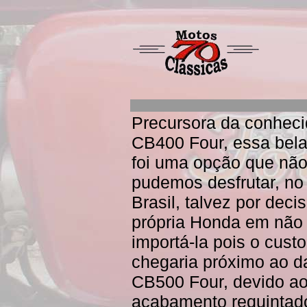
Precursora da conhec
CB400 Four, essa bel
foi uma opção que nã
pudemos desfrutar, no
Brasil, talvez por deci
própria Honda em não
importá-la pois o custo
chegaria próximo ao d
CB500 Four, devido a
acabamento requintad