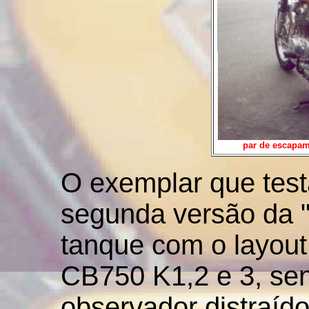
par de escapam
O exemplar que test
segunda versão da 
tanque com o layou
CB750 K1,2 e 3, sen
observador distraíd