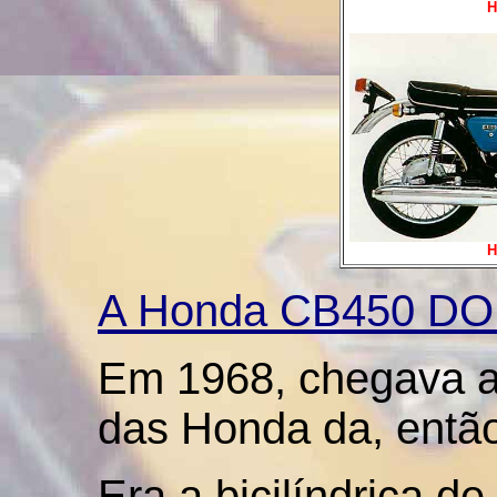
H
H
A Honda CB450 D
Em 1968, chegava ao
das Honda da, então
Era a bicilíndrica 