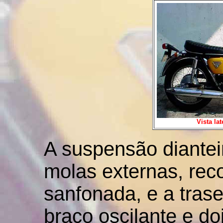
Vista la
A suspensão dianteir
molas externas, re
sanfonada,
e a tras
braço oscilante e d