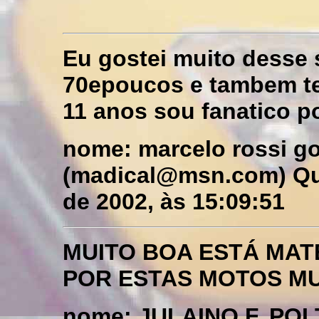
Eu gostei muito desse 
70epoucos e tambem t
11 anos sou fanatico p
nome: marcelo rossi g
(madical@msn.com) Qua
de 2002, às 15:09:51
MUITO BOA ESTÁ MAT
POR ESTAS MOTOS MUI
nome: JULAINO F. PO