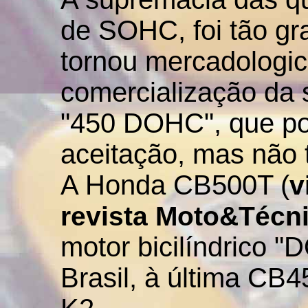
de SOHC, foi tão g
tornou mercadologic
comercialização da 
"450 DOHC", que pod
aceitação, mas não t
A Honda CB500T
(
v
revista Moto&Técn
motor bicilíndrico 
Brasil, à última CB4