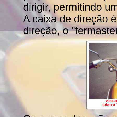
dirigir, permitindo 
A caixa de direção é
direção, o "fermaste
vista 
notem o "