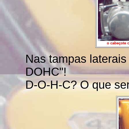
o cabeçote 
Nas tampas laterais 
DOHC"!
D-O-H-C? O que seri