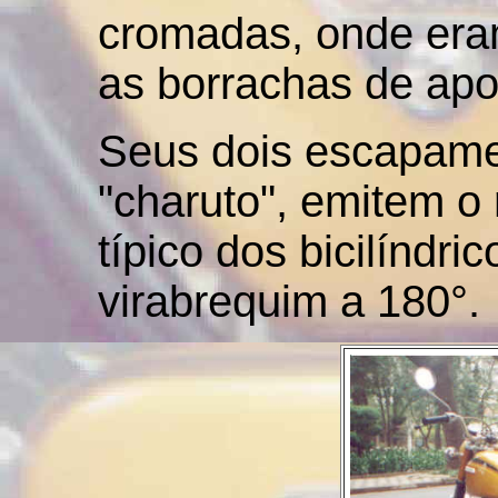
cromadas, onde eram
as borrachas de apo
Seus dois escapame
"charuto", emitem o
típico dos bicilíndr
virabrequim a 180°.