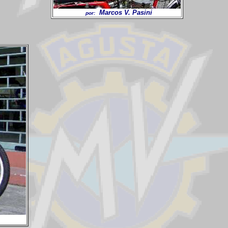
Marcos V. Pasini
por: