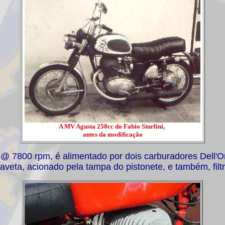
A MV Agusta 250cc do Fabio Sturlini,
antes da modificação
 7800 rpm, é alimentado por dois carburadores Dell'O
aveta, acionado pela tampa do pistonete, e também, filt