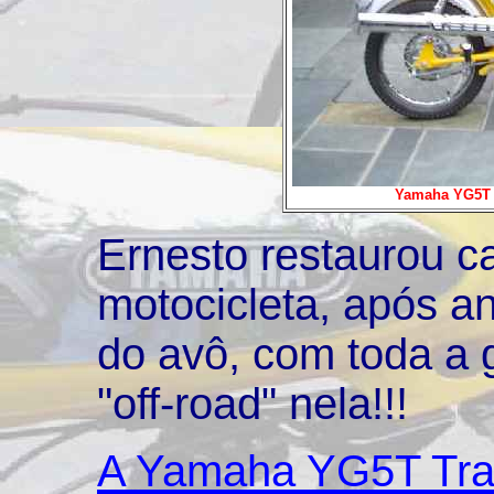
Yamaha YG5T d
Ernesto restaurou c
motocicleta, após an
do avô, com toda a
"off-road" nela!!!
A Yamaha YG5T Trai