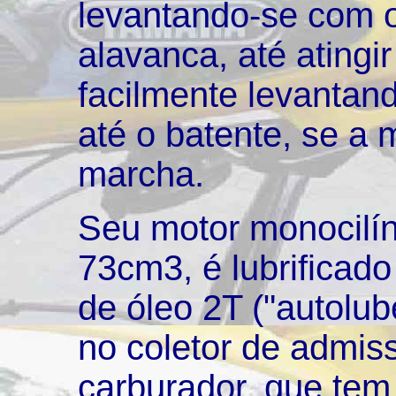
levantando-se com o
alavanca, até atingi
facilmente levantan
até o batente, se a 
marcha.
Seu motor monocilín
73cm3, é lubrificad
de óleo 2T ("autolub
no coletor de admiss
carburador, que tem 