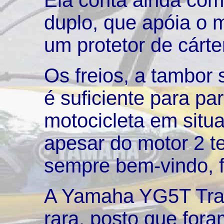
Ela conta ainda com
duplo, que apóia o mo
um protetor de cárte
Os freios, a tambor
é suficiente para p
motocicleta em situ
apesar do motor 2 t
sempre bem-vindo, f
A Yamaha YG5T Trail
rara, posto que for