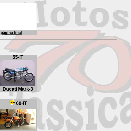
página final
55-IT
Ducati Mark-3
60-IT