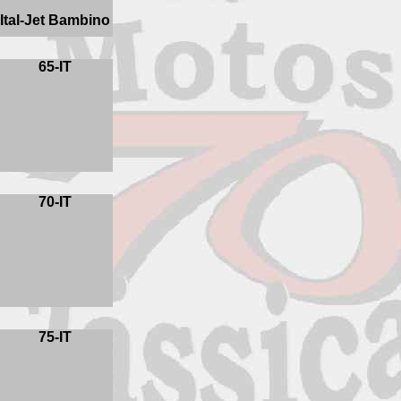
Ital-Jet Bambino
65-IT
70-IT
75-IT