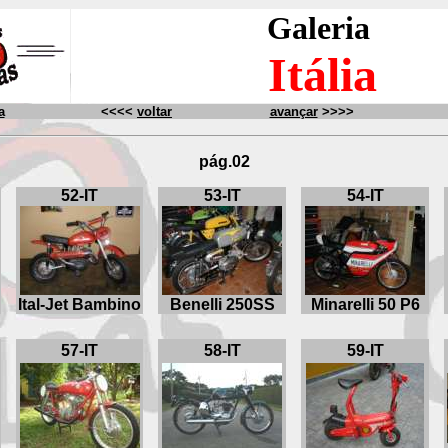
Galeria
Itália
a
<<<<
voltar
avançar
>>>>
pág.02
52-IT
53-IT
54-IT
Ital-Jet Bambino
Benelli 250SS
Minarelli 50 P6
57-IT
58-IT
59-IT