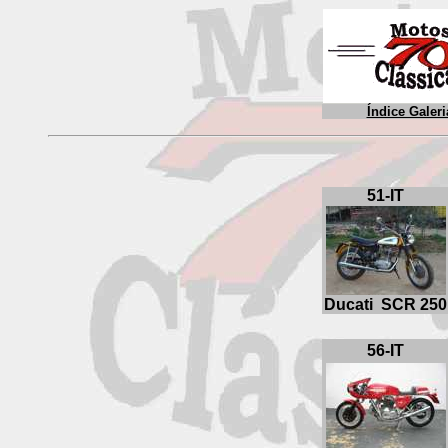
Índice Galeri
51-IT
Ducati SCR 250
56-IT