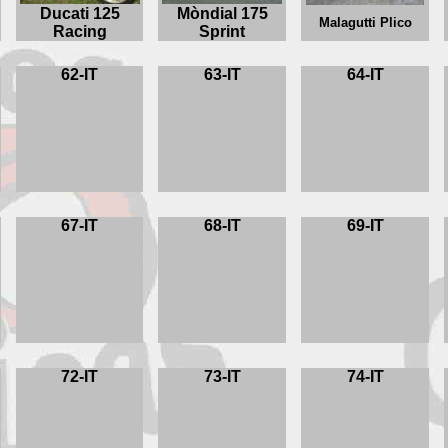
Ducati 125
Mòndial 175
Malagutti Plico
Racing
Sprint
62-IT
63-IT
64-IT
67-IT
68-IT
69-IT
72-IT
73-IT
74-IT