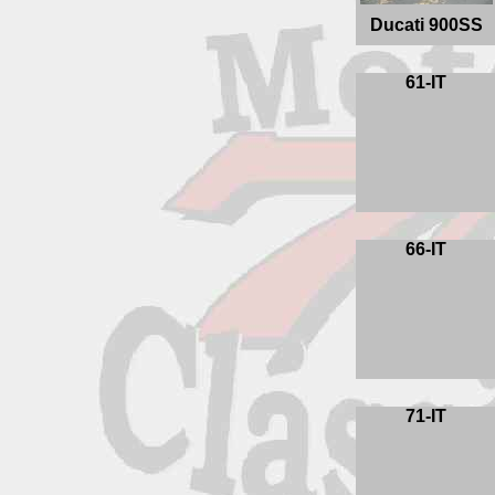
Ducati 900SS
61-IT
66-IT
71-IT