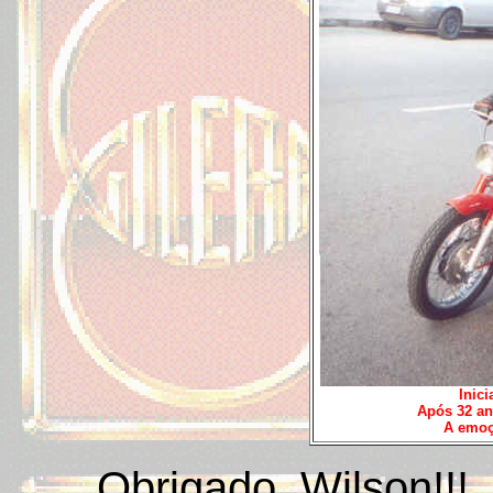
Inici
Após 32 an
A emoç
Obrigado, Wilson!!!